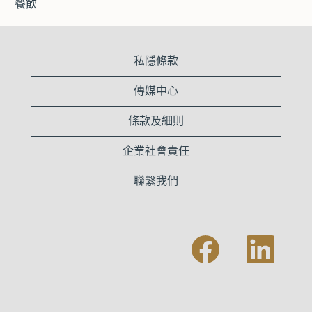
餐飲
私隱條款
傳媒中心
條款及細則
企業社會責任
聯繫我們
在
在
新
新
的
的
索
索
引
引
標
標
籤
籤