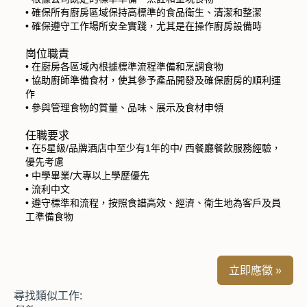
• 確保所有廚房區域保持高標準的食品衛生、清潔和整潔
• 確保遵守工作場所安全實踐，尤其是在操作廚房設備時
崗位職責
• 在廚房各區域內根據標準流程準備和烹調食物
• 協助廚師準備食材，使其參予產品開發及確保廚房的順利運
作
• 參與管理食物的質量、品味、展示及食材申領
任職要求
• 在5星級/品牌酒店中至少有1年的中/ 西餐廳餐飲服務經驗，
優先考慮
• 中學畢業/大專以上學歷優先
• 流利中文
• 遵守標準和流程，按照食譜高效、經濟、衛生地為客戶及員
工準備食物
立即應徵 »
尋找類似工作: