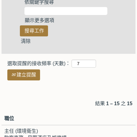
依關鍵字搜尋
顯示更多選項
清除
選取提醒的接收頻率 (天數)：
建立提醒
結果
1 – 15
之
15
職位
主任 (環境衛生)