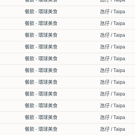
餐飲 - 環球美食
氹仔 / Taipa
餐飲 - 環球美食
氹仔 / Taipa
餐飲 - 環球美食
氹仔 / Taipa
餐飲 - 環球美食
氹仔 / Taipa
餐飲 - 環球美食
氹仔 / Taipa
餐飲 - 環球美食
氹仔 / Taipa
餐飲 - 環球美食
氹仔 / Taipa
餐飲 - 環球美食
氹仔 / Taipa
餐飲 - 環球美食
氹仔 / Taipa
餐飲 - 環球美食
氹仔 / Taipa
餐飲 - 環球美食
氹仔 / Taipa