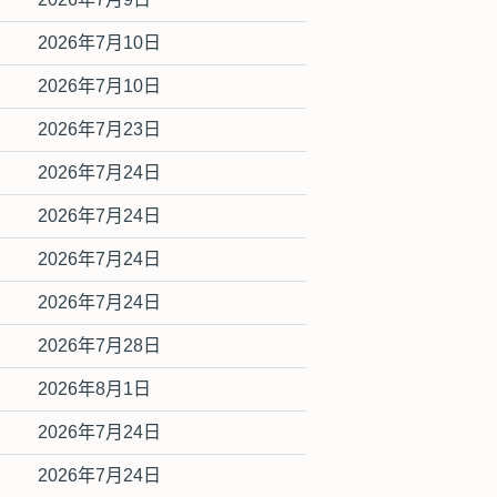
2026年7月10日
2026年7月10日
2026年7月23日
2026年7月24日
2026年7月24日
2026年7月24日
2026年7月24日
2026年7月28日
2026年8月1日
2026年7月24日
2026年7月24日