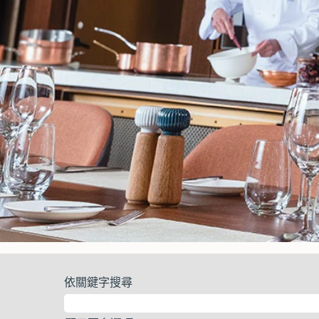
依關鍵字搜尋