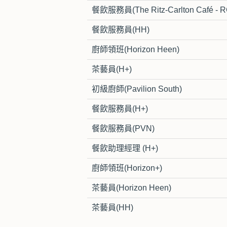
餐飲服務員(The Ritz-Carlton Café - R
餐飲服務員(HH)
廚師領班(Horizon Heen)
茶藝員(H+)
初級廚師(Pavilion South)
餐飲服務員(H+)
餐飲服務員(PVN)
餐飲助理經理 (H+)
廚師領班(Horizon+)
茶藝員(Horizon Heen)
茶藝員(HH)